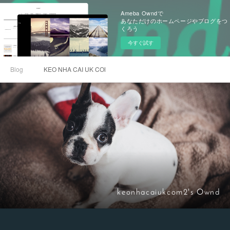
Ameba Owndで
あなただけのホームページやブログをつ
くろう
今すぐ試す
Blog
KEO NHA CAI UK COM
keonhacaiukcom2's Ownd